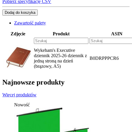
Pobierz specyfikację CSV
Dodaj do koszyka
Zawartość palety
Zdjęcie
Produkt
ASIN
Wykeham's Executive
dziennik 2025-26 dziennik z
B0DRPPPCR6
jedną stroną na dzień
(brązowy, A5)
Najnowsze produkty
Więcej produktów
Nowość