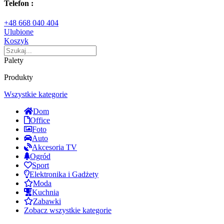
Telefon :
+48 668 040 404
Ulubione
Koszyk
Palety
Produkty
Wszystkie kategorie
Dom
Office
Foto
Auto
Akcesoria TV
Ogród
Sport
Elektronika i Gadżety
Moda
Kuchnia
Zabawki
Zobacz wszystkie kategorie