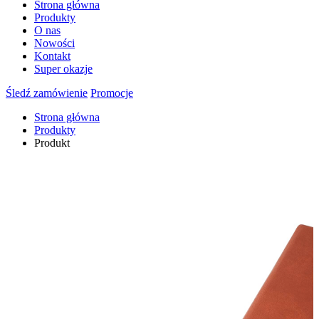
Strona główna
Produkty
O nas
Nowości
Kontakt
Super okazje
Śledź zamówienie
Promocje
Strona główna
Produkty
Produkt