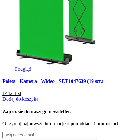
Podgląd
Paleta - Kamera - Wideo - SET1047639 (19 szt.)
P
1442.3 zł
5
Dodaj do koszyka
D
Zapisz się do naszego newslettera
Otrzymuj najnowsze informacje o produktach i promocjach.