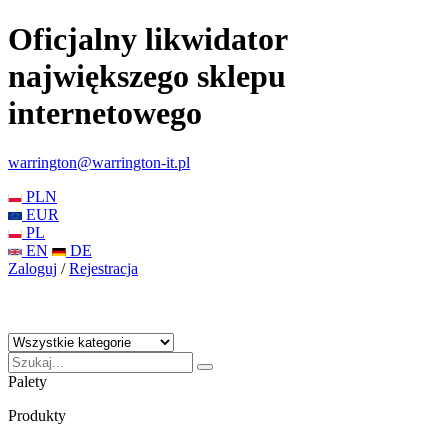
Oficjalny likwidator
największego sklepu
internetowego
warrington@warrington-it.pl
PLN
EUR
PL
EN
DE
Zaloguj
/
Rejestracja
Palety
Produkty