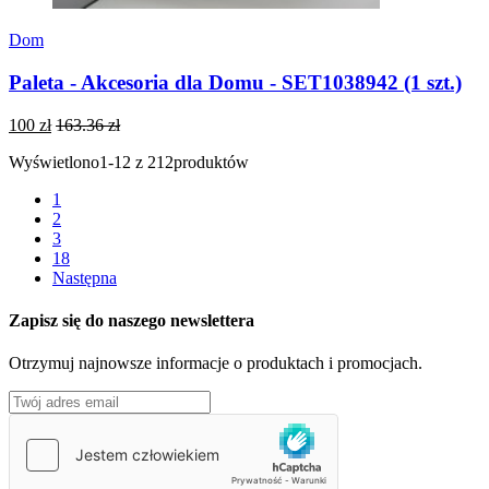
Dom
Paleta - Akcesoria dla Domu - SET1038942 (1 szt.)
100 zł
163.36 zł
Wyświetlono
1-12 z 212
produktów
1
2
3
18
Następna
Zapisz się do naszego newslettera
Otrzymuj najnowsze informacje o produktach i promocjach.