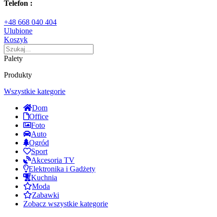
Telefon :
+48 668 040 404
Ulubione
Koszyk
Palety
Produkty
Wszystkie kategorie
Dom
Office
Foto
Auto
Ogród
Sport
Akcesoria TV
Elektronika i Gadżety
Kuchnia
Moda
Zabawki
Zobacz wszystkie kategorie