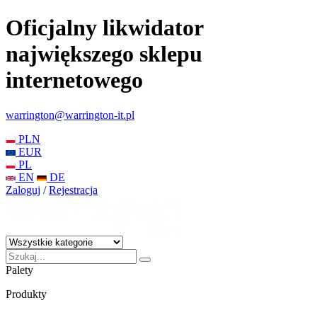
Oficjalny likwidator
największego sklepu
internetowego
warrington@warrington-it.pl
PLN
EUR
PL
EN
DE
Zaloguj
/
Rejestracja
Palety
Produkty