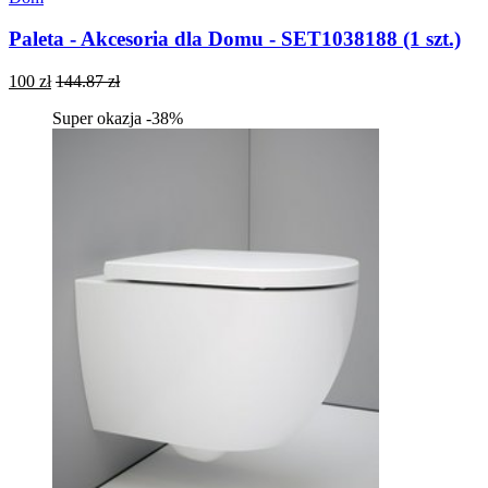
Paleta - Akcesoria dla Domu - SET1038188 (1 szt.)
100 zł
144.87 zł
Super okazja -38%