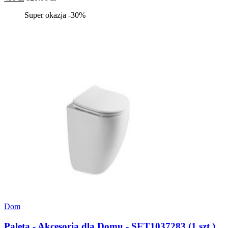
Super okazja -30%
Dom
Paleta - Akcesoria dla Domu - SET1037283 (1 szt.)