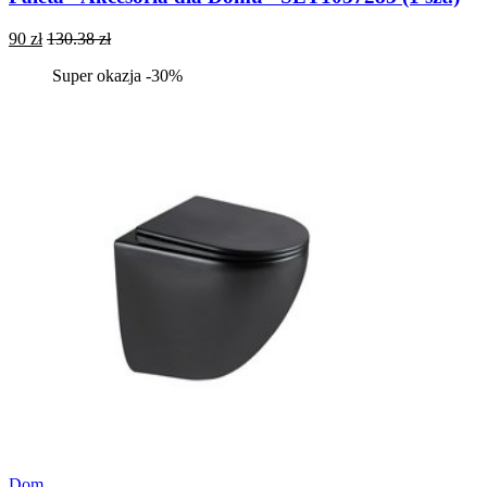
90 zł
130.38 zł
Super okazja -30%
Dom