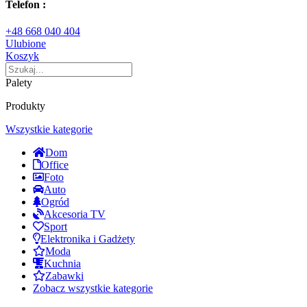
Telefon :
+48 668 040 404
Ulubione
Koszyk
Palety
Produkty
Wszystkie kategorie
Dom
Office
Foto
Auto
Ogród
Akcesoria TV
Sport
Elektronika i Gadżety
Moda
Kuchnia
Zabawki
Zobacz wszystkie kategorie