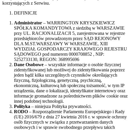
korzystających z Serwisu.
DEFINICJE
Administrator
– WARRINGTON KRYSZKIEWICZ
SPÓŁKA KOMANDYTOWA z siedzibą w WARSZAWIE
przy UL. RACJONALIZACJI 5, zarejestrowana w rejestrze
przedsiębiorców prowadzonym przez SĄD REJONOWY
DLA M.ST.WARSZAWY W WARSZAWIE, XIII
WYDZIAŁ GOSPODARCZY KRAJOWEGO REJESTRU
SĄDOWEGO pod numerem 0000708852 , NIP:
5252733130, REGON: 368995696
Dane Osobowe
– wszystkie informacje o osobie fizycznej
zidentyfikowanej lub możliwej do zidentyfikowania poprzez
jeden bądź kilka szczególnych czynników określających
fizyczną, fizjologiczną, genetyczną, psychiczną,
ekonomiczną, kulturową lub społeczną tożsamość, w tym IP
urządzenia, dane o lokalizacji, identyfikator internetowy oraz
informacje gromadzone za pośrednictwem plików cookie oraz
innej podobnej technologii.
Polityka
– niniejsza Polityka prywatności.
RODO
– Rozporządzenie Parlamentu Europejskiego i Rady
(UE) 2016/679 z dnia 27 kwietnia 2016 r. w sprawie ochrony
osób fizycznych w związku z przetwarzaniem danych
osobowych i w sprawie swobodnego przepływu takich