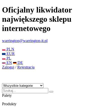
Oficjalny likwidator
największego sklepu
internetowego
warrington@warrington-it.pl
PLN
EUR
PL
EN
DE
Zaloguj
/
Rejestracja
Palety
Produkty