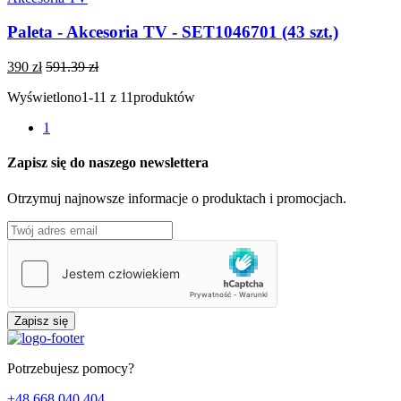
Paleta - Akcesoria TV - SET1046701 (43 szt.)
390 zł
591.39 zł
Wyświetlono
1-11 z 11
produktów
1
Zapisz się do naszego newslettera
Otrzymuj najnowsze informacje o produktach i promocjach.
Zapisz się
Potrzebujesz pomocy?
+48 668 040 404