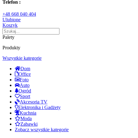
Telefon :
+48 668 040 404
Ulubione
Koszyk
Palety
Produkty
Wszystkie kategorie
Dom
Office
Foto
Auto
Ogród
Sport
Akcesoria TV
Elektronika i Gadżety
Kuchnia
Moda
Zabawki
Zobacz wszystkie kategorie