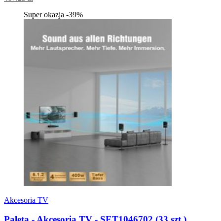
Super okazja -39%
Akcesoria TV
Paleta - Akcesoria TV - SET1046702 (33 szt.)