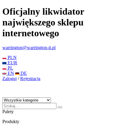
Oficjalny likwidator
największego sklepu
internetowego
warrington@warrington-it.pl
PLN
EUR
PL
EN
DE
Zaloguj
/
Rejestracja
Palety
Produkty