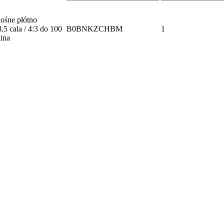
nośne płótno
,5 cala / 4:3 do 100
B0BNKZCHBM
1
kina