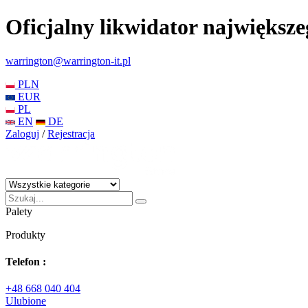
Oficjalny likwidator największ
warrington@warrington-it.pl
PLN
EUR
PL
EN
DE
Zaloguj
/
Rejestracja
Palety
Produkty
Telefon :
+48 668 040 404
Ulubione