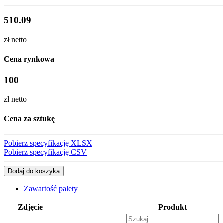
510.09
zł netto
Cena rynkowa
100
zł netto
Cena za sztukę
Pobierz specyfikację XLSX
Pobierz specyfikację CSV
Dodaj do koszyka
Zawartość palety
Zdjęcie
Produkt