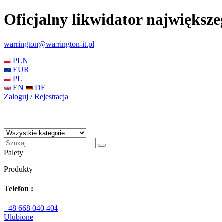
Oficjalny likwidator największ
warrington@warrington-it.pl
PLN
EUR
PL
EN
DE
Zaloguj
/
Rejestracja
Palety
Produkty
Telefon :
+48 668 040 404
Ulubione