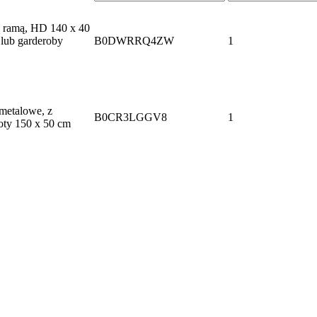
 ramą, HD 140 x 40
 lub garderoby
B0DWRRQ4ZW
1
 metalowe, z
B0CR3LGGV8
1
łoty 150 x 50 cm