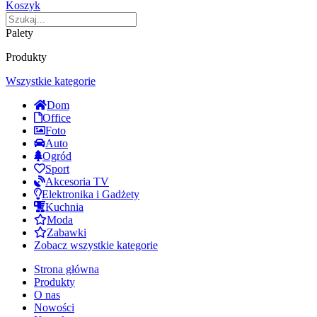
Koszyk
Palety
Produkty
Wszystkie kategorie
Dom
Office
Foto
Auto
Ogród
Sport
Akcesoria TV
Elektronika i Gadżety
Kuchnia
Moda
Zabawki
Zobacz wszystkie kategorie
Strona główna
Produkty
O nas
Nowości