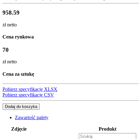
958.59
zł netto
Cena rynkowa
70
zł netto
Cena za sztukę
Pobierz specyfikację XLSX
Pobierz specyfikację CSV
Dodaj do koszyka
Zawartość palety
Zdjęcie
Produkt