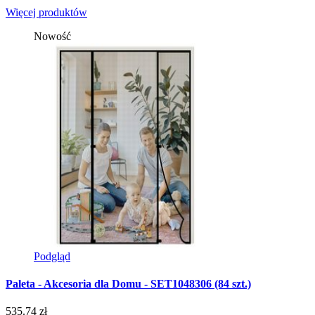
Więcej produktów
Nowość
Podgląd
Paleta - Akcesoria dla Domu - SET1048306 (84 szt.)
P
535.74 zł
9