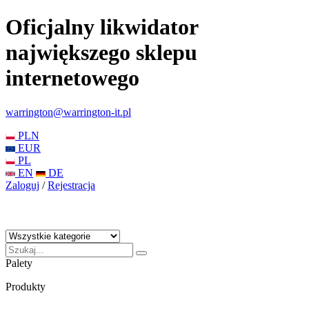
Oficjalny likwidator
największego sklepu
internetowego
warrington@warrington-it.pl
PLN
EUR
PL
EN
DE
Zaloguj
/
Rejestracja
Palety
Produkty