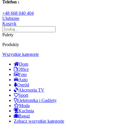
Telefon :
+48 668 040 404
Ulubione
Koszyk
Palety
Produkty
Wszystkie kategorie
Dom
Office
Foto
Auto
Ogród
Akcesoria TV
Sport
Elektronika i Gadżety
Moda
Kuchnia
Bagaż
Zobacz wszystkie kategorie