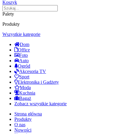
Koszyk
Palety
Produkty
Wszystkie kategorie
Dom
Office
Foto
Auto
Ogród
Akcesoria TV
Sport
Elektronika i Gadżety
Moda
Kuchnia
Bagaż
Zobacz wszystkie kategorie
Strona główna
Produkty
O nas
Nowości