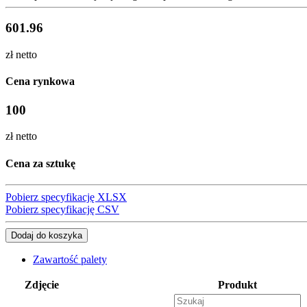
601.96
zł netto
Cena rynkowa
100
zł netto
Cena za sztukę
Pobierz specyfikację XLSX
Pobierz specyfikację CSV
Dodaj do koszyka
Zawartość palety
Zdjęcie
Produkt