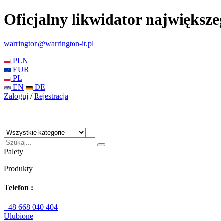
Oficjalny likwidator największ
warrington@warrington-it.pl
PLN
EUR
PL
EN
DE
Zaloguj
/
Rejestracja
Palety
Produkty
Telefon :
+48 668 040 404
Ulubione