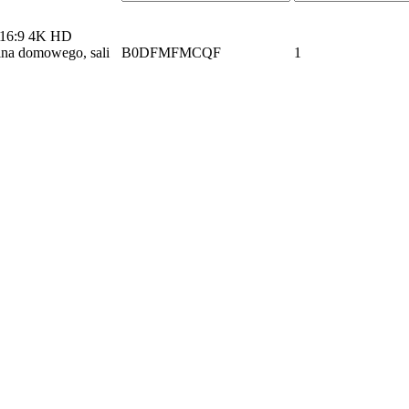
 16:9 4K HD
kina domowego, sali
B0DFMFMCQF
1