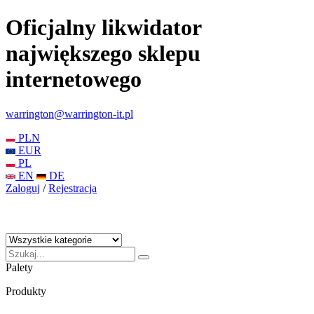
Oficjalny likwidator
największego sklepu
internetowego
warrington@warrington-it.pl
PLN
EUR
PL
EN
DE
Zaloguj
/
Rejestracja
Palety
Produkty