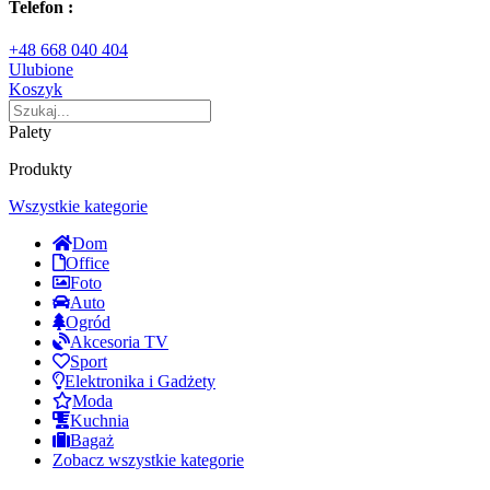
Telefon :
+48 668 040 404
Ulubione
Koszyk
Palety
Produkty
Wszystkie kategorie
Dom
Office
Foto
Auto
Ogród
Akcesoria TV
Sport
Elektronika i Gadżety
Moda
Kuchnia
Bagaż
Zobacz wszystkie kategorie