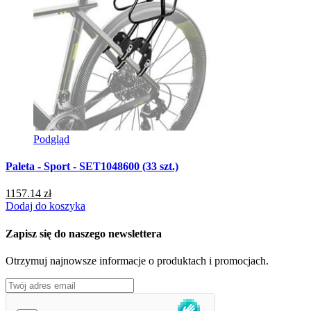
Podgląd
Paleta - Sport - SET1048600 (33 szt.)
P
1157.14 zł
2
Dodaj do koszyka
D
Zapisz się do naszego newslettera
Otrzymuj najnowsze informacje o produktach i promocjach.