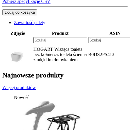
Pobierz specyfikację CSV
Dodaj do koszyka
Zawartość palety
Zdjęcie
Produkt
ASIN
HOGART Wisząca toaleta
bez kołnierza, toaleta ścienna
B0DS2PS413
z miękkim domykaniem
Najnowsze produkty
Więcej produktów
Nowość