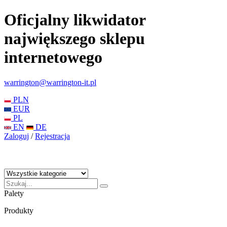
Oficjalny likwidator
największego sklepu
internetowego
warrington@warrington-it.pl
PLN
EUR
PL
EN
DE
Zaloguj
/
Rejestracja
Palety
Produkty