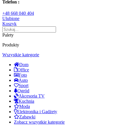
Telefon :
+48 668 040 404
Ulubione
Koszyk
Palety
Produkty
Wszystkie kategorie
Dom
Office
Foto
Auto
Sport
Ogród
Akcesoria TV
Kuchnia
Moda
Elektronika i Gadżety
Zabawki
Zobacz wszystkie kategorie