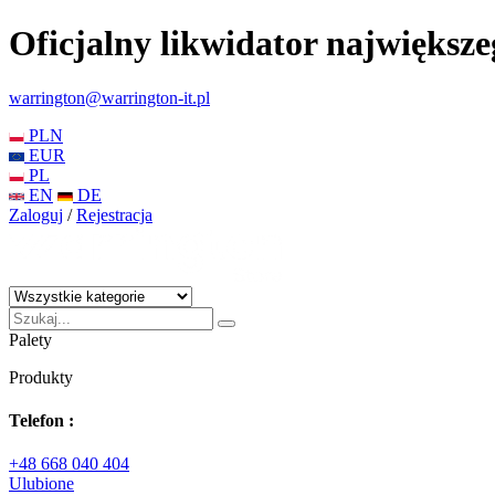
Oficjalny likwidator największ
warrington@warrington-it.pl
PLN
EUR
PL
EN
DE
Zaloguj
/
Rejestracja
Palety
Produkty
Telefon :
+48 668 040 404
Ulubione