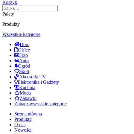
Koszyk
Palety
Produkty
Wszystkie kategorie
Dom
Office
Foto
Auto
Ogród
Sport
Akcesoria TV
Elektronika i Gadżety
Kuchnia
Moda
Zabawki
Zobacz wszystkie kategorie
Strona główna
Produkty
O nas
Nowości