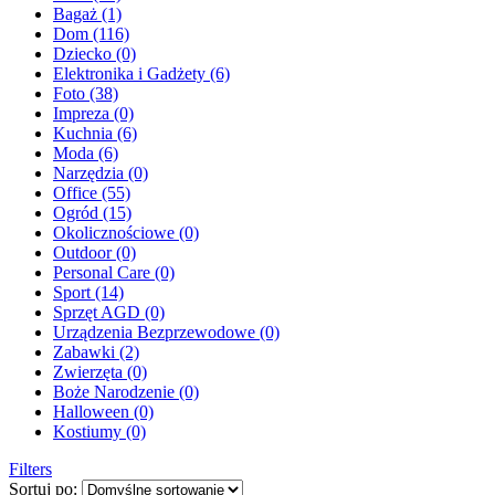
Bagaż (1)
Dom (116)
Dziecko (0)
Elektronika i Gadżety (6)
Foto (38)
Impreza (0)
Kuchnia (6)
Moda (6)
Narzędzia (0)
Office (55)
Ogród (15)
Okolicznościowe (0)
Outdoor (0)
Personal Care (0)
Sport (14)
Sprzęt AGD (0)
Urządzenia Bezprzewodowe (0)
Zabawki (2)
Zwierzęta (0)
Boże Narodzenie (0)
Halloween (0)
Kostiumy (0)
Filters
Sortuj po: