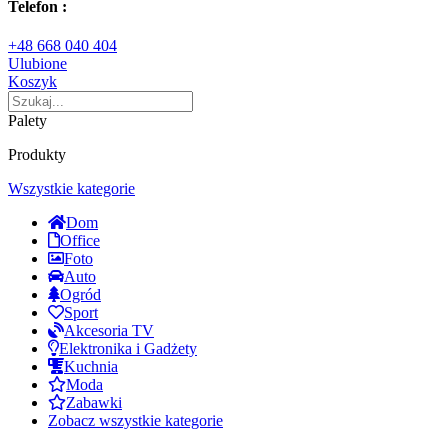
Telefon :
+48 668 040 404
Ulubione
Koszyk
Palety
Produkty
Wszystkie kategorie
Dom
Office
Foto
Auto
Ogród
Sport
Akcesoria TV
Elektronika i Gadżety
Kuchnia
Moda
Zabawki
Zobacz wszystkie kategorie