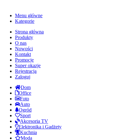
Menu główne
Kategorie
Strona główna
Produkty
O nas
Nowości
Kontakt
Promocje
Super okazje
Rejestracja
Zaloguj
Dom
Office
Foto
Auto
Ogród
Sport
Akcesoria TV
Elektronika i Gadżety
Kuchnia
Moda