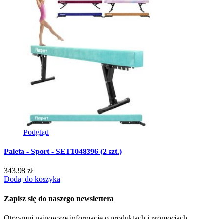
Podgląd
Paleta - Sport - SET1048396 (2 szt.)
P
343.98 zł
9
Dodaj do koszyka
D
Zapisz się do naszego newslettera
Otrzymuj najnowsze informacje o produktach i promocjach.