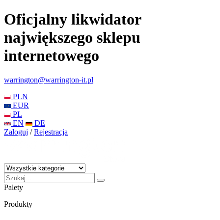
Oficjalny likwidator
największego sklepu
internetowego
warrington@warrington-it.pl
PLN
EUR
PL
EN
DE
Zaloguj
/
Rejestracja
Palety
Produkty