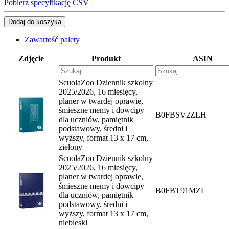
Pobierz specyfikację CSV
Dodaj do koszyka
Zawartość palety
Zdjęcie
Produkt
ASIN
ScuolaZoo Dziennik szkolny
2025/2026, 16 miesięcy,
planer w twardej oprawie,
śmieszne memy i dowcipy
B0FBSV2ZLH
dla uczniów, pamiętnik
podstawowy, średni i
wyższy, format 13 x 17 cm,
zielony
ScuolaZoo Dziennik szkolny
2025/2026, 16 miesięcy,
planer w twardej oprawie,
śmieszne memy i dowcipy
B0FBT91MZL
dla uczniów, pamiętnik
podstawowy, średni i
wyższy, format 13 x 17 cm,
niebieski