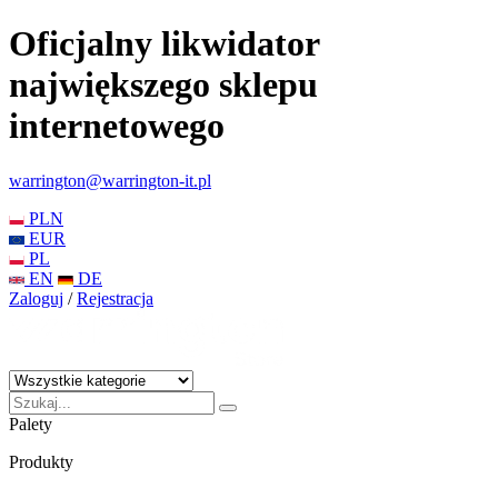
Oficjalny likwidator
największego sklepu
internetowego
warrington@warrington-it.pl
PLN
EUR
PL
EN
DE
Zaloguj
/
Rejestracja
Palety
Produkty