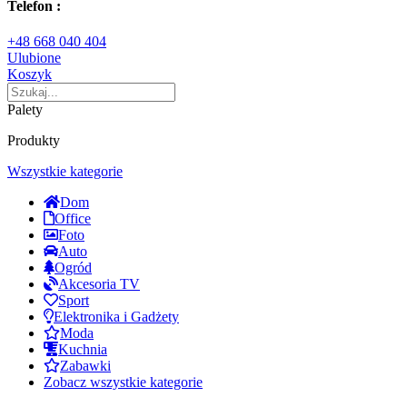
Telefon :
+48 668 040 404
Ulubione
Koszyk
Palety
Produkty
Wszystkie kategorie
Dom
Office
Foto
Auto
Ogród
Akcesoria TV
Sport
Elektronika i Gadżety
Moda
Kuchnia
Zabawki
Zobacz wszystkie kategorie