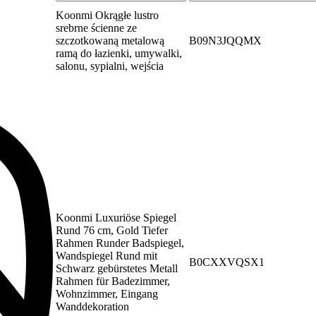
Koonmi Okrągłe lustro
srebrne ścienne ze
szczotkowaną metalową
B09N3JQQMX
ramą do łazienki, umywalki,
salonu, sypialni, wejścia
Koonmi Luxuriöse Spiegel
Rund 76 cm, Gold Tiefer
Rahmen Runder Badspiegel,
Wandspiegel Rund mit
B0CXXVQSX1
Schwarz gebürstetes Metall
Rahmen für Badezimmer,
Wohnzimmer, Eingang
Wanddekoration