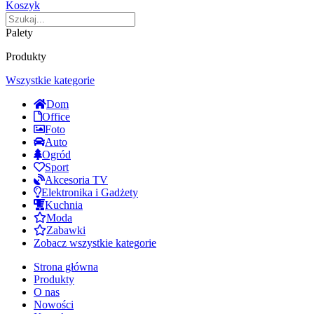
Koszyk
Palety
Produkty
Wszystkie kategorie
Dom
Office
Foto
Auto
Ogród
Sport
Akcesoria TV
Elektronika i Gadżety
Kuchnia
Moda
Zabawki
Zobacz wszystkie kategorie
Strona główna
Produkty
O nas
Nowości