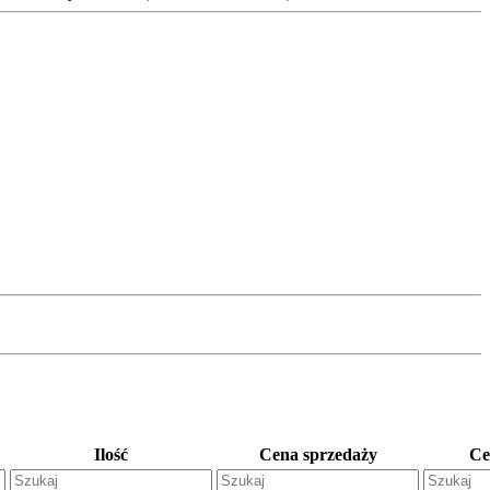
Ilość
Cena sprzedaży
Ce