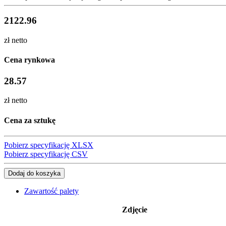
2122.96
zł netto
Cena rynkowa
28.57
zł netto
Cena za sztukę
Pobierz specyfikację XLSX
Pobierz specyfikację CSV
Dodaj do koszyka
Zawartość palety
Zdjęcie