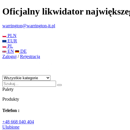
Oficjalny likwidator największ
warrington@warrington-it.pl
PLN
EUR
PL
EN
DE
Zaloguj
/
Rejestracja
Palety
Produkty
Telefon :
+48 668 040 404
Ulubione