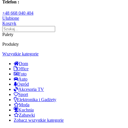
Telefon :
+48 668 040 404
Ulubione
Koszyk
Palety
Produkty
Wszystkie kategorie
Dom
Office
Foto
Auto
Ogród
Akcesoria TV
Sport
Elektronika i Gadżety
Moda
Kuchnia
Zabawki
Zobacz wszystkie kategorie