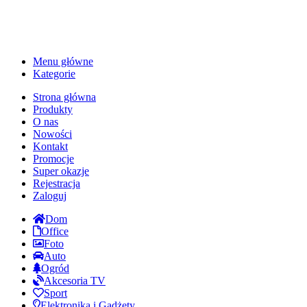
Menu główne
Kategorie
Strona główna
Produkty
O nas
Nowości
Kontakt
Promocje
Super okazje
Rejestracja
Zaloguj
Dom
Office
Foto
Auto
Ogród
Akcesoria TV
Sport
Elektronika i Gadżety