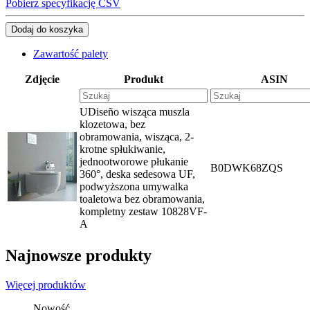
Pobierz specyfikację CSV
Dodaj do koszyka
Zawartość palety
Zdjęcie
Produkt
ASIN
UDiseño wisząca muszla
klozetowa, bez
obramowania, wisząca, 2-
krotne spłukiwanie,
jednootworowe płukanie
B0DWK68ZQS
360°, deska sedesowa UF,
podwyższona umywalka
toaletowa bez obramowania,
kompletny zestaw 10828VF-
A
Najnowsze produkty
Więcej produktów
Nowość