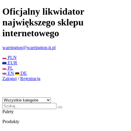
Oficjalny likwidator
największego sklepu
internetowego
warrington@warrington-it.pl
PLN
EUR
PL
EN
DE
Zaloguj
/
Rejestracja
Palety
Produkty