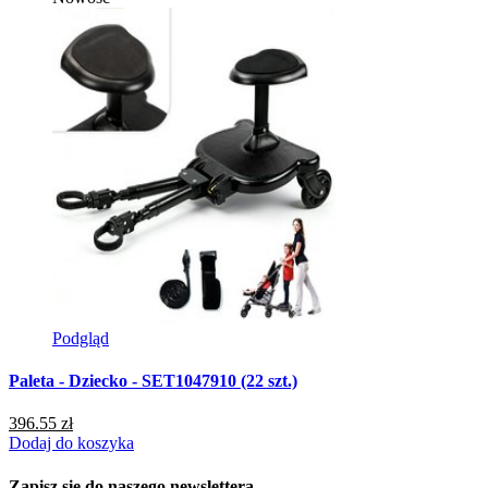
Podgląd
Paleta - Dziecko - SET1047910 (22 szt.)
P
396.55 zł
1
Dodaj do koszyka
D
Zapisz się do naszego newslettera