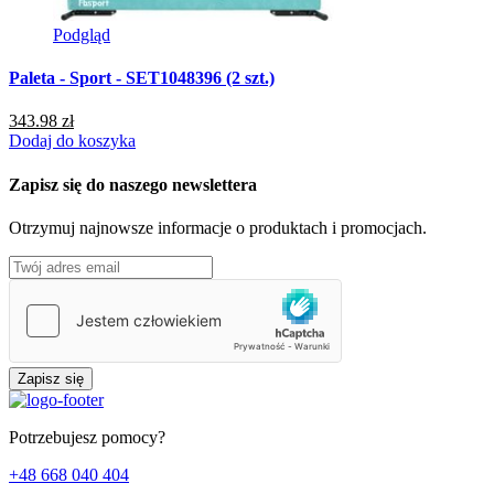
Podgląd
Paleta - Sport - SET1048396 (2 szt.)
P
343.98 zł
9
Dodaj do koszyka
D
Zapisz się do naszego newslettera
Otrzymuj najnowsze informacje o produktach i promocjach.
Zapisz się
Potrzebujesz pomocy?
+48 668 040 404