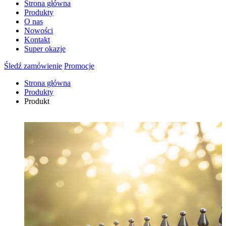
Strona główna
Produkty
O nas
Nowości
Kontakt
Super okazje
Śledź zamówienie
Promocje
Strona główna
Produkty
Produkt