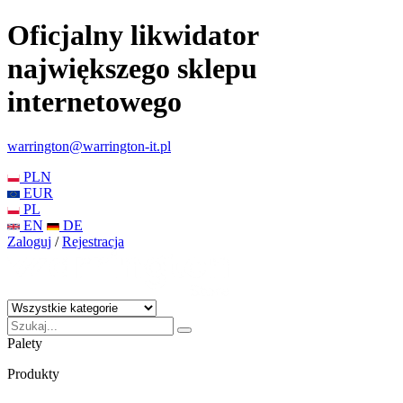
Oficjalny likwidator
największego sklepu
internetowego
warrington@warrington-it.pl
PLN
EUR
PL
EN
DE
Zaloguj
/
Rejestracja
Palety
Produkty