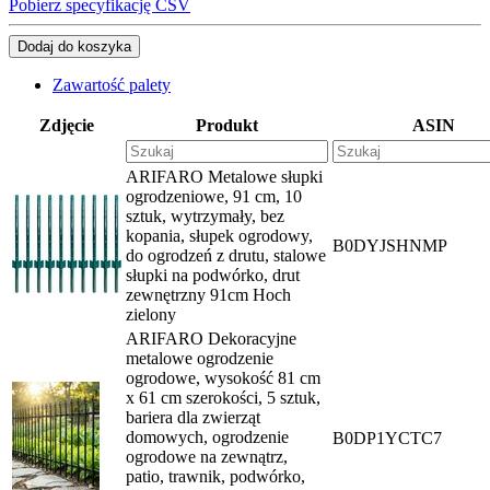
Pobierz specyfikację CSV
Dodaj do koszyka
Zawartość palety
Zdjęcie
Produkt
ASIN
ARIFARO Metalowe słupki
ogrodzeniowe, 91 cm, 10
sztuk, wytrzymały, bez
kopania, słupek ogrodowy,
B0DYJSHNMP
do ogrodzeń z drutu, stalowe
słupki na podwórko, drut
zewnętrzny 91cm Hoch
zielony
ARIFARO Dekoracyjne
metalowe ogrodzenie
ogrodowe, wysokość 81 cm
x 61 cm szerokości, 5 sztuk,
bariera dla zwierząt
domowych, ogrodzenie
B0DP1YCTC7
ogrodowe na zewnątrz,
patio, trawnik, podwórko,