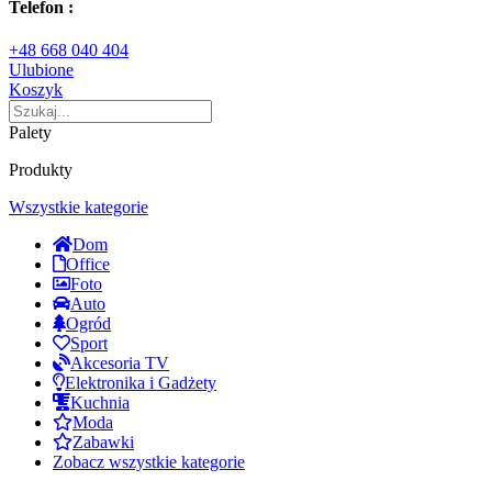
Telefon :
+48 668 040 404
Ulubione
Koszyk
Palety
Produkty
Wszystkie kategorie
Dom
Office
Foto
Auto
Ogród
Sport
Akcesoria TV
Elektronika i Gadżety
Kuchnia
Moda
Zabawki
Zobacz wszystkie kategorie