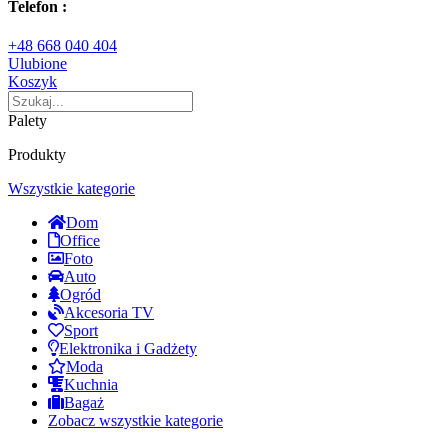
Telefon :
+48 668 040 404
Ulubione
Koszyk
Palety
Produkty
Wszystkie kategorie
Dom
Office
Foto
Auto
Ogród
Akcesoria TV
Sport
Elektronika i Gadżety
Moda
Kuchnia
Bagaż
Zobacz wszystkie kategorie