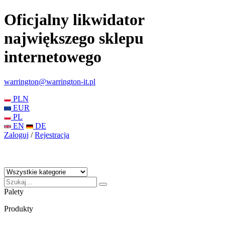
Oficjalny likwidator
największego sklepu
internetowego
warrington@warrington-it.pl
PLN
EUR
PL
EN
DE
Zaloguj
/
Rejestracja
Palety
Produkty