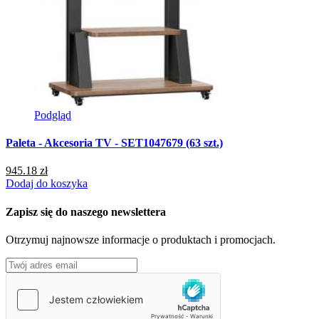
Podgląd
Paleta - Akcesoria TV - SET1047679 (63 szt.)
P
945.18 zł
1
Dodaj do koszyka
D
Zapisz się do naszego newslettera
Otrzymuj najnowsze informacje o produktach i promocjach.