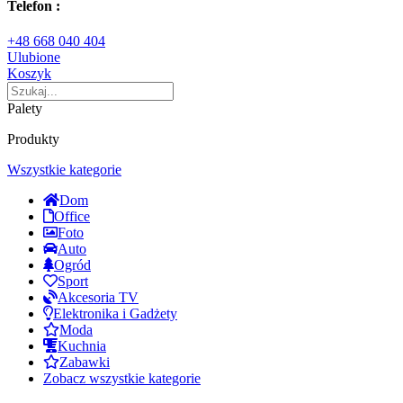
Telefon :
+48 668 040 404
Ulubione
Koszyk
Palety
Produkty
Wszystkie kategorie
Dom
Office
Foto
Auto
Ogród
Sport
Akcesoria TV
Elektronika i Gadżety
Moda
Kuchnia
Zabawki
Zobacz wszystkie kategorie