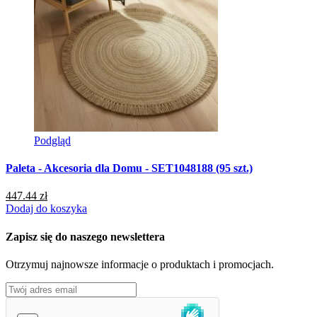
Podgląd
Paleta - Akcesoria dla Domu - SET1048188 (95 szt.)
P
447.44 zł
1
Dodaj do koszyka
D
Zapisz się do naszego newslettera
Otrzymuj najnowsze informacje o produktach i promocjach.