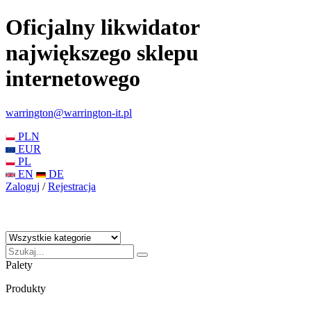
Oficjalny likwidator
największego sklepu
internetowego
warrington@warrington-it.pl
PLN
EUR
PL
EN
DE
Zaloguj
/
Rejestracja
Palety
Produkty