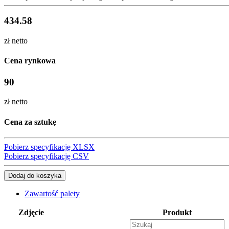
434.58
zł netto
Cena rynkowa
90
zł netto
Cena za sztukę
Pobierz specyfikację XLSX
Pobierz specyfikację CSV
Dodaj do koszyka
Zawartość palety
Zdjęcie
Produkt