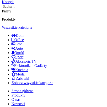
Koszyk
Palety
Produkty
Wszystkie kategorie
Dom
Office
Foto
Auto
Ogród
Sport
Akcesoria TV
Elektronika i Gadżety
Kuchnia
Moda
Zabawki
Zobacz wszystkie kategorie
Strona główna
Produkty
O nas
Nowości