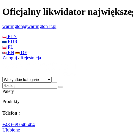
Oficjalny likwidator największ
warrington@warrington-it.pl
PLN
EUR
PL
EN
DE
Zaloguj
/
Rejestracja
Palety
Produkty
Telefon :
+48 668 040 404
Ulubione