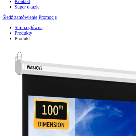
Kontakt
Super okazje
Śledź zamówienie
Promocje
Strona główna
Produkty
Produkt