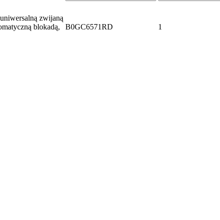
uniwersalną zwijaną
tomatyczną blokadą,
B0GC6571RD
1