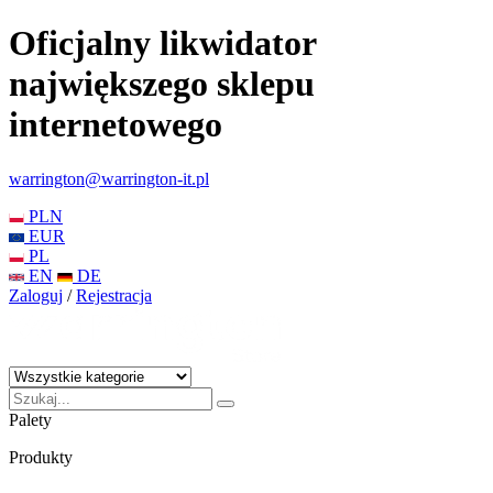
Oficjalny likwidator
największego sklepu
internetowego
warrington@warrington-it.pl
PLN
EUR
PL
EN
DE
Zaloguj
/
Rejestracja
Palety
Produkty