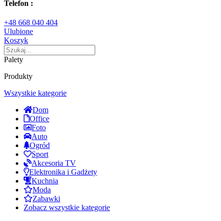
Telefon :
+48 668 040 404
Ulubione
Koszyk
Palety
Produkty
Wszystkie kategorie
Dom
Office
Foto
Auto
Ogród
Sport
Akcesoria TV
Elektronika i Gadżety
Kuchnia
Moda
Zabawki
Zobacz wszystkie kategorie