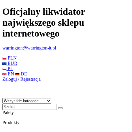
Oficjalny likwidator
największego sklepu
internetowego
warrington@warrington-it.pl
PLN
EUR
PL
EN
DE
Zaloguj
/
Rejestracja
Palety
Produkty