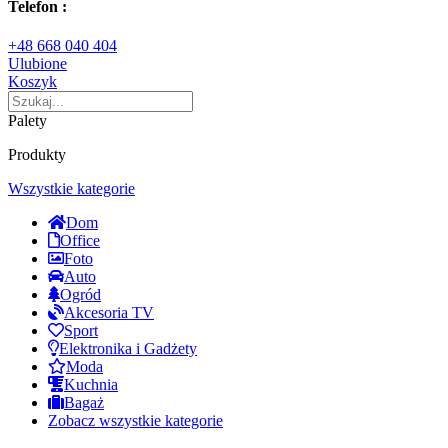
Telefon :
+48 668 040 404
Ulubione
Koszyk
Palety
Produkty
Wszystkie kategorie
Dom
Office
Foto
Auto
Ogród
Akcesoria TV
Sport
Elektronika i Gadżety
Moda
Kuchnia
Bagaż
Zobacz wszystkie kategorie